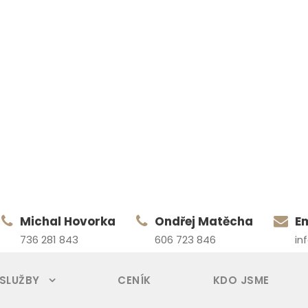
Michal Hovorka
Ondřej Matěcha
E
736 281 843
606 723 846
in
 SLUŽBY
CENÍK
KDO JSME