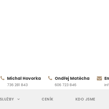
Michal Hovorka
Ondřej Matěcha
E
736 281 843
606 723 846
in
 SLUŽBY
CENÍK
KDO JSME