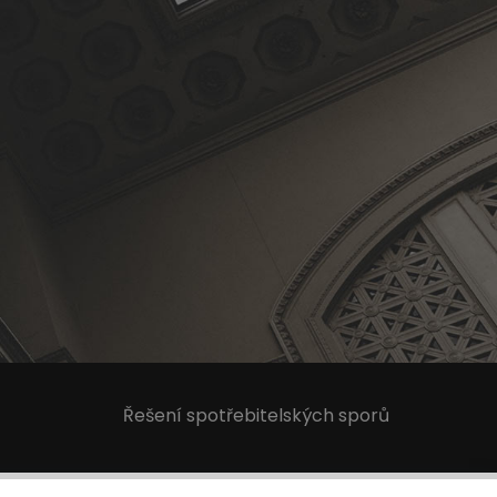
Řešení spotřebitelských sporů