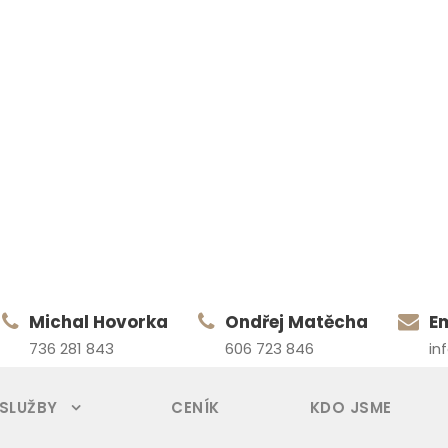
Michal Hovorka
Ondřej Matěcha
E
736 281 843
606 723 846
in
 SLUŽBY
CENÍK
KDO JSME