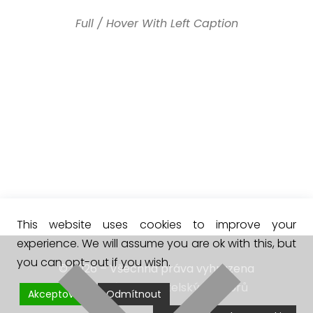
Full / Hover With Left Caption
This website uses cookies to improve your
experience. We will assume you are ok with this, but
you can opt-out if you wish.
© 2026 – Všechna práva vyhrazena
Řešení spotřebitelských sporů
Akceptovat
Odmítnout